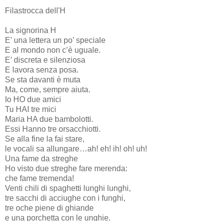
Filastrocca dell'H
La signorina H
E’ una lettera un po’ speciale
E al mondo non c’è uguale.
E’ discreta e silenziosa
E lavora senza posa.
Se sta davanti è muta
Ma, come, sempre aiuta.
Io HO due amici
Tu HAI tre mici
Maria HA due bambolotti.
Essi Hanno tre orsacchiotti.
Se alla fine la fai stare,
le vocali sa allungare…ah! eh! ih! oh! uh!
Una fame da streghe
Ho visto due streghe fare merenda:
che fame tremenda!
Venti chili di spaghetti lunghi lunghi,
tre sacchi di acciughe con i funghi,
tre oche piene di ghiande
e una porchetta con le unghie.