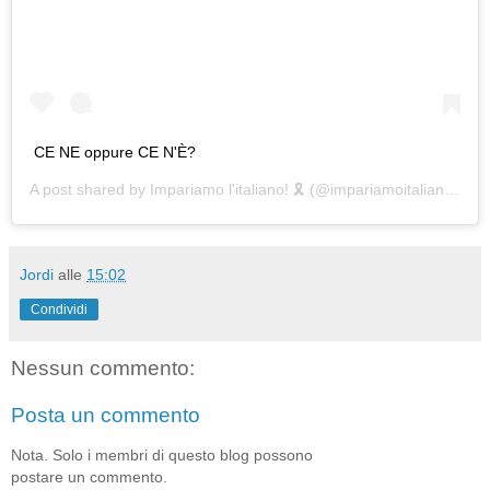
CE NE oppure CE N'È?
A post shared by
Impariamo l'italiano! 🎗
(@impariamoitaliano) on
Jordi
alle
15:02
Condividi
Nessun commento:
Posta un commento
Nota. Solo i membri di questo blog possono
postare un commento.