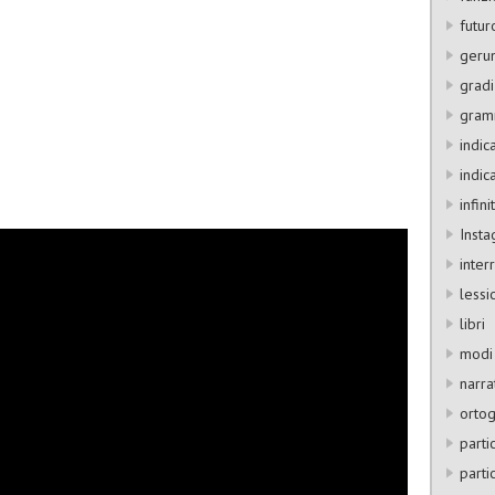
futur
geru
gradi
gram
indic
indic
infini
Inst
inter
lessi
libri
modi 
narra
ortog
parti
parti