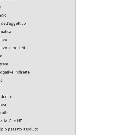
o
ndio
 dell'aggettivo
matica
ativo
ativo imperfetto
to
agram
rogative indirette
co
di dire
tiva
rafia
celle CI e NE
cipio passato assoluto