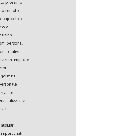
ato prossimo
ato remoto
do ipotetico
ssivi
sizioni
omi personali
mi relativi
sizioni implicite
erbi
ggiatura
personale
ssivante
ersonalizzante
ssati
ausiliari
 impersonali