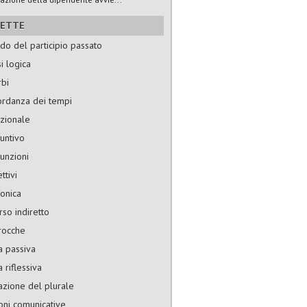
HETTE
do del participio passato
si logica
rbi
ordanza dei tempi
zionale
untivo
unzioni
ttivi
onica
rso indiretto
trocche
a passiva
 riflessiva
zione del plurale
oni comunicative