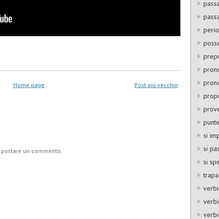
pass
pass
perio
posse
prepo
pron
prono
Home page
Post più vecchio
propo
prov
punte
si im
si pa
o postare un commento.
si sp
trapa
verbi
verbi 
verbi