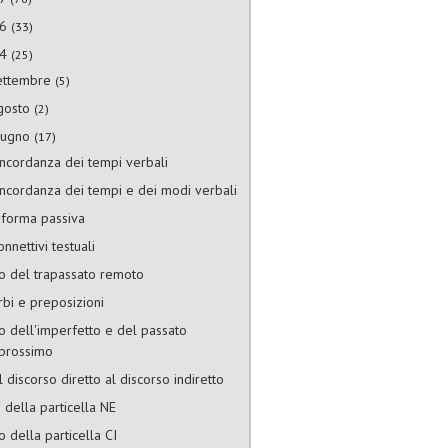
16
(33)
14
(25)
ettembre
(5)
gosto
(2)
iugno
(17)
ncordanza dei tempi verbali
ncordanza dei tempi e dei modi verbali
 forma passiva
onnettivi testuali
o del trapassato remoto
rbi e preposizioni
o dell'imperfetto e del passato
prossimo
l discorso diretto al discorso indiretto
i della particella NE
o della particella CI