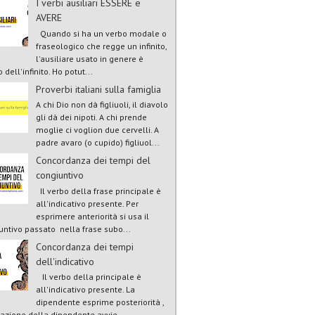
I verbi ausiliari ESSERE e
AVERE
Quando si ha un verbo modale o
fraseologico che regge un infinito,
l'ausiliare usato in genere è
 dell'infinito. Ho potut...
Proverbi italiani sulla famiglia
A chi Dio non dà figliuoli, il diavolo
gli dà dei nipoti. A chi prende
moglie ci voglion due cervelli. A
padre avaro (o cupido) figliuol...
Concordanza dei tempi del
congiuntivo
Il verbo della frase principale è
all'indicativo presente. Per
esprimere anteriorità si usa il
untivo passato nella frase subo...
Concordanza dei tempi
dell'indicativo
Il verbo della principale è
all'indicativo presente. La
dipendente esprime posteriorità ,
l'azione della dipendente avvie...