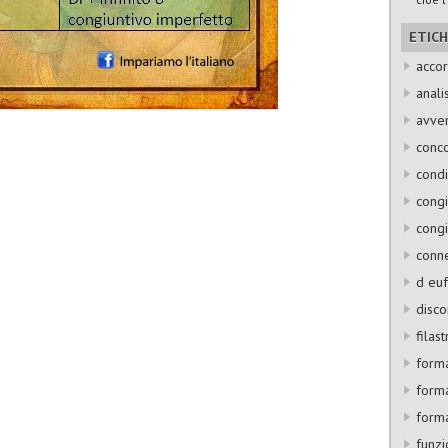
ETIC
accor
anali
avve
conc
condi
congi
congi
conne
d euf
disco
filas
form
forma
forma
funzi