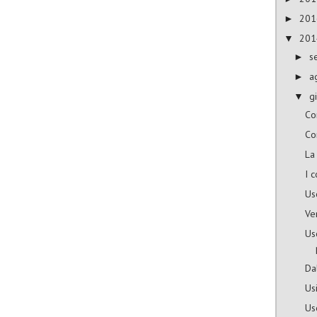
20
►
20
▼
s
►
a
►
g
▼
Co
Co
La
I c
Us
Ve
Us
Da
Us
Us