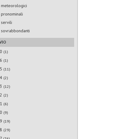
 meteorologici
 pronominali
 servili
 sovrabbondanti
VIO
30
(1)
26
(1)
25
(11)
24
(2)
23
(12)
22
(2)
21
(6)
20
(9)
19
(19)
18
(29)
17
(76)